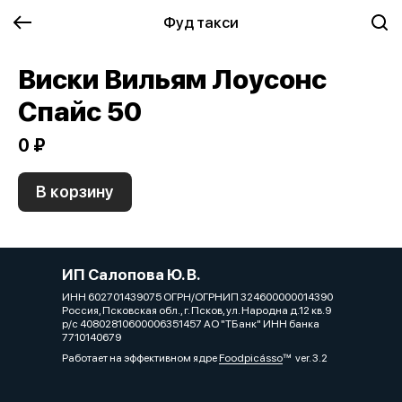
Фуд такси
Виски Вильям Лоусонс
Спайс 50
0 ₽
В корзину
ИП Салопова Ю. В.
ИНН 602701439075 ОГРН/ОГРНИП 324600000014390
Россия, Псковская обл., г. Псков, ул. Народна д.12 кв.9
р/с 40802810600006351457 АО "ТБанк" ИНН банка
7710140679
Работает на эффективном ядре
Foodpicásso
ver. 3.2