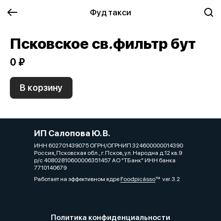
Фуд такси
Псковское св.фильтр бут
0 ₽
В корзину
ИП Салопова Ю. В.
ИНН 602701439075 ОГРН/ОГРНИП 324600000014390
Россия, Псковская обл., г. Псков, ул. Народна д.12 кв.9
р/с 40802810600006351457 АО "ТБанк" ИНН банка
7710140679
Работает на эффективном ядре
Foodpicásso
ver. 3.2
Политика конфиденциальности