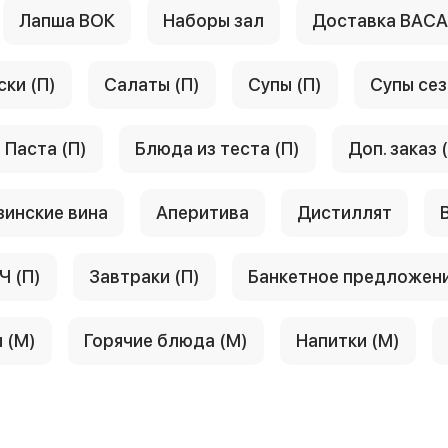
Лапша ВОК
Наборы зал
Доставка ВАС
ски (П)
Салаты (П)
Супы (П)
Супы сез
Паста (П)
Блюда из теста (П)
Доп. заказ 
зинские вина
Аперитива
Дистиллят
Ч (П)
Завтраки (П)
Банкетное предложен
 (М)
Горячие блюда (М)
Напитки (М)