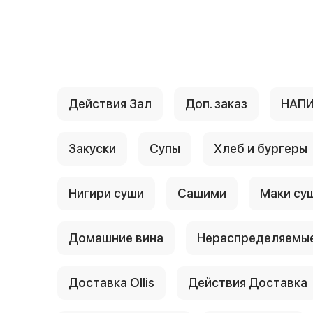
{{ textContacts }}
Действия Зал
Доп. заказ
НАП
Закуски
Супы
Хлеб и бургеры
Нигири суши
Сашими
Маки су
Домашние вина
Нераспределяемые
Доставка Ollis
Действия Доставка