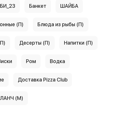
АБИ_23
Банкет
ШАЙБА
онные (П)
Блюда из рыбы (П)
(П)
Десерты (П)
Напитки (П)
Виски
Ром
Водка
ие
Доставка Pizza Club
ЛАНЧ (М)