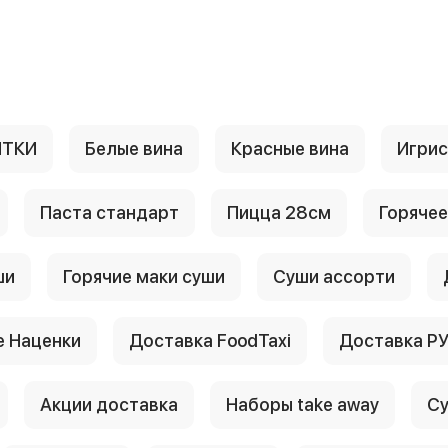
ИТКИ
Белые вина
Красные вина
Игри
Паста стандарт
Пицца 28см
Горячее
ши
Горячие маки суши
Суши ассорти
 Наценки
Доставка FoodTaxi
Доставка Р
Акции доставка
Наборы take away
Су