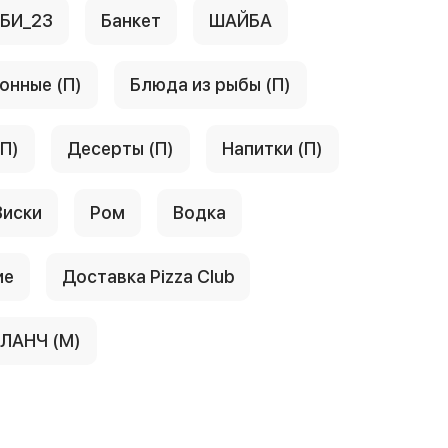
АБИ_23
Банкет
ШАЙБА
онные (П)
Блюда из рыбы (П)
(П)
Десерты (П)
Напитки (П)
Виски
Ром
Водка
ие
Доставка Pizza Club
ЛАНЧ (М)