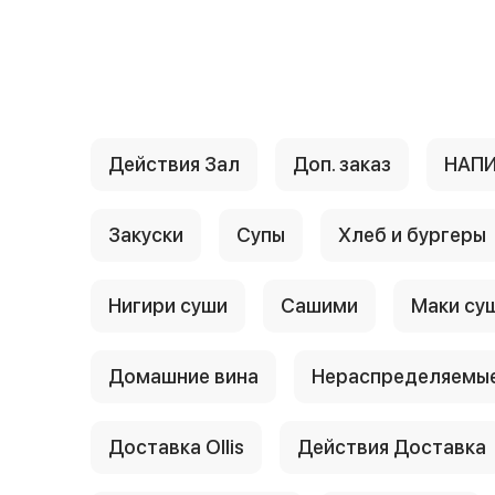
{{ textContacts }}
Действия Зал
Доп. заказ
НАП
Закуски
Супы
Хлеб и бургеры
Нигири суши
Сашими
Маки су
Домашние вина
Нераспределяемые
Доставка Ollis
Действия Доставка