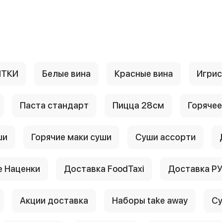
ИТКИ
Белые вина
Красные вина
Игри
Паста стандарт
Пицца 28см
Горячее
ши
Горячие маки суши
Суши ассорти
 Наценки
Доставка FoodTaxi
Доставка Р
Акции доставка
Наборы take away
Су