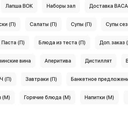
Лапша ВОК
Наборы зал
Доставка ВАС
ски (П)
Салаты (П)
Супы (П)
Супы сез
Паста (П)
Блюда из теста (П)
Доп. заказ 
зинские вина
Аперитива
Дистиллят
Ч (П)
Завтраки (П)
Банкетное предложен
 (М)
Горячие блюда (М)
Напитки (М)