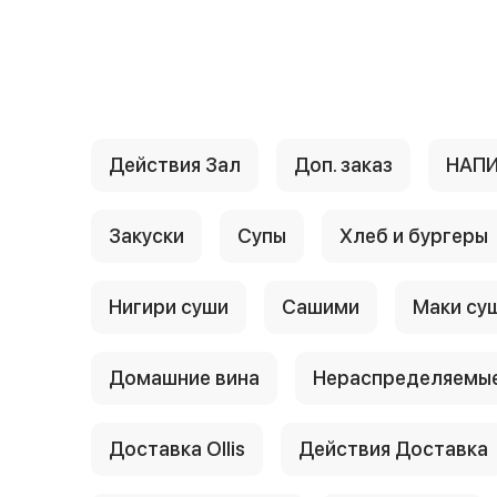
{{ textContacts }}
Действия Зал
Доп. заказ
НАП
Закуски
Супы
Хлеб и бургеры
Нигири суши
Сашими
Маки су
Домашние вина
Нераспределяемые
Доставка Ollis
Действия Доставка