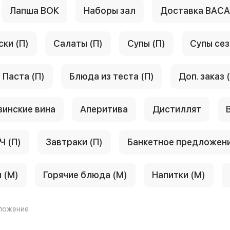
Лапша ВОК
Наборы зал
Доставка ВАС
ски (П)
Салаты (П)
Супы (П)
Супы сез
Паста (П)
Блюда из теста (П)
Доп. заказ 
зинские вина
Аперитива
Дистиллят
Ч (П)
Завтраки (П)
Банкетное предложен
 (М)
Горячие блюда (М)
Напитки (М)
ложение