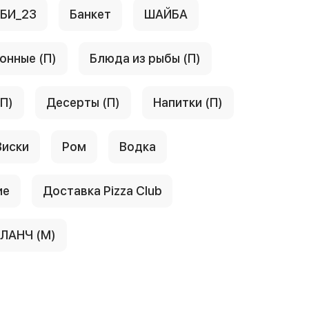
АБИ_23
Банкет
ШАЙБА
онные (П)
Блюда из рыбы (П)
(П)
Десерты (П)
Напитки (П)
Виски
Ром
Водка
ие
Доставка Pizza Club
ЛАНЧ (М)