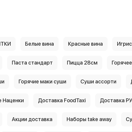
ИТКИ
Белые вина
Красные вина
Игри
Паста стандарт
Пицца 28см
Горячее
ши
Горячие маки суши
Суши ассорти
 Наценки
Доставка FoodTaxi
Доставка Р
Акции доставка
Наборы take away
Су