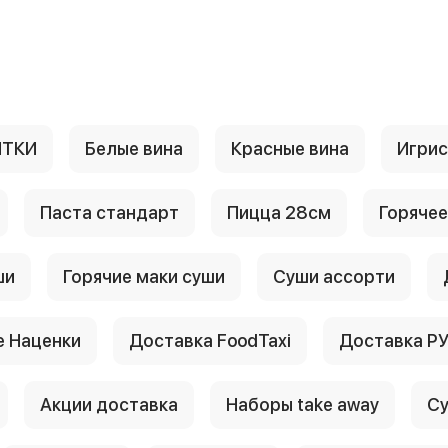
ИТКИ
Белые вина
Красные вина
Игри
Паста стандарт
Пицца 28см
Горячее
ши
Горячие маки суши
Суши ассорти
 Наценки
Доставка FoodTaxi
Доставка Р
Акции доставка
Наборы take away
Су