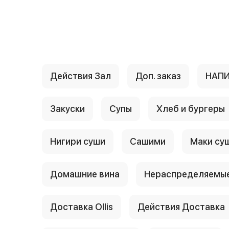
{{ textContacts }}
Действия Зал
Доп. заказ
НАП
Закуски
Супы
Хлеб и бургеры
Нигири суши
Сашими
Маки су
Домашние вина
Нераспределяемые
Доставка Ollis
Действия Доставка