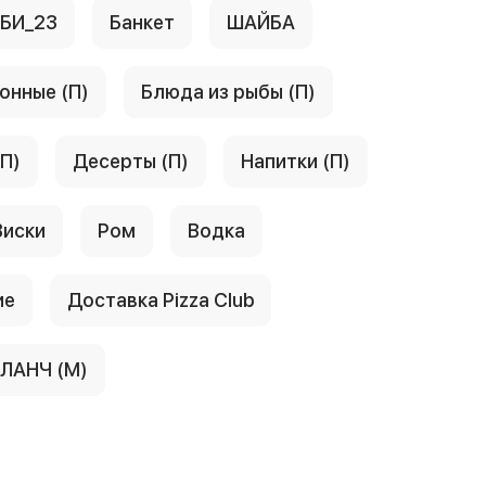
АБИ_23
Банкет
ШАЙБА
онные (П)
Блюда из рыбы (П)
(П)
Десерты (П)
Напитки (П)
Виски
Ром
Водка
ие
Доставка Pizza Club
ЛАНЧ (М)