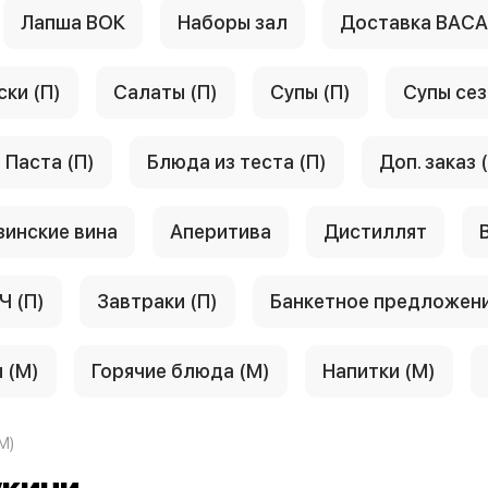
Лапша ВОК
Наборы зал
Доставка ВАС
ски (П)
Салаты (П)
Супы (П)
Супы сез
Паста (П)
Блюда из теста (П)
Доп. заказ 
зинские вина
Аперитива
Дистиллят
Ч (П)
Завтраки (П)
Банкетное предложен
 (М)
Горячие блюда (М)
Напитки (М)
М)