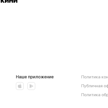
укини
Наше приложение
Политика ко
Публичная о
Политика об